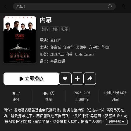
八仙！
内幕
剧情
动作
犯罪
导演：
麦兆辉
主演：
郭富城
任达华
吴镇宇
方中信
陈国
别名：
廉政风云·内幕
UnderCurrent
语言：
粤语,国语
立即播放
2025.12.06
1小时55分14秒
5.7
2.1万
评分
热度
上映时间
时间
简介：
香港著名慈善基金会晚宴现场，财务总监杨滔（任达华 饰）离奇吊死在会
场，疑云笼罩之下，两亿善款也不翼而飞！“良知律师”马迎风（郭富城 饰）与
“玩咖警长”柯定邦（吴镇宇 饰）意外被卷入其中，随着二人调查不
断深入，慈善表象之下的骇人罪恶也接连现形——操纵司法、买凶杀人、走私贩