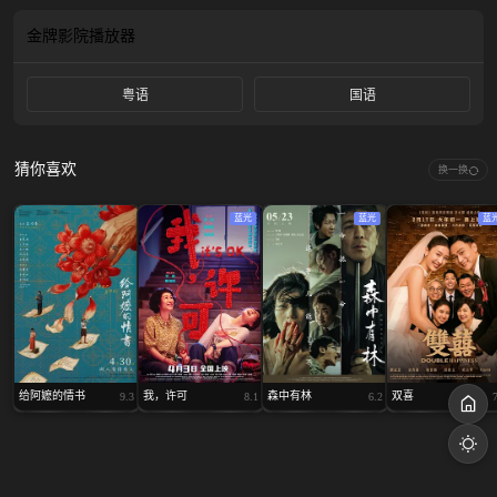
毒、勾结境外势力……善意变生意，民众的捐款竟沦为黑恶组织的血包！杨滔之
死的真相到底是什么？他们能否将所有内幕公之于众，还社会以公道？
金牌影院
播放器
粤语
国语
猜你喜欢
换一换
蓝光
蓝光
蓝
给阿嬷的情书
我，许可
森中有林
双喜
9.3
8.1
6.2