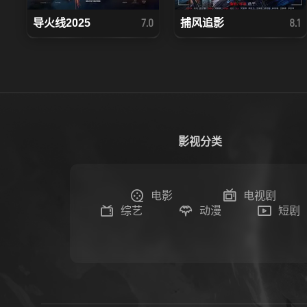
导火线2025
捕风追影
7.0
8.1
影视分类
电影
电视剧
综艺
动漫
短剧