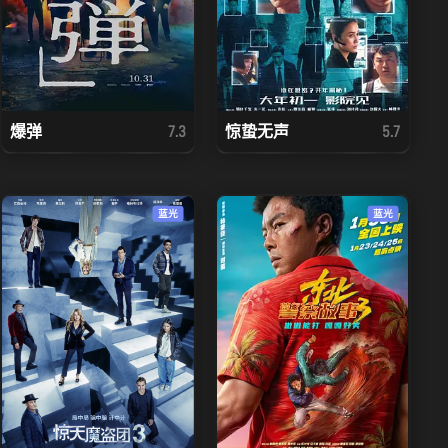
爆弹
惊蛰无声
7.3
5.7
蓝光
蓝光