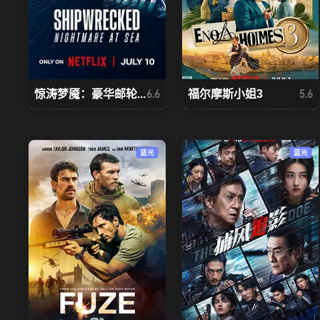
惊涛梦魇：豪华邮轮...
福尔摩斯小姐3
6.6
5.6
蓝光
蓝光