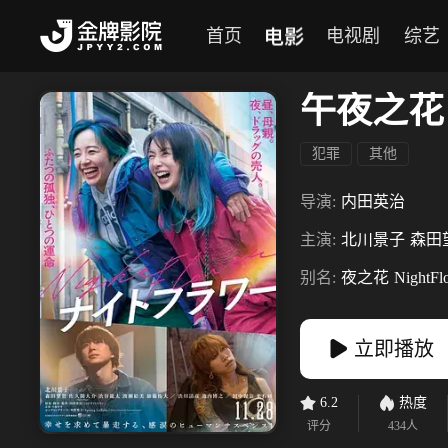
电影
首页
电视剧
综艺
午夜之花
犯罪
其他
导演:
内田英治
主演:
北川景子
森田
别名:
夜之花
NightFl
立即播放
6.2
热度
评分
434
人