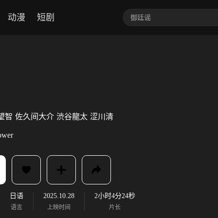
动漫
短剧
望智
佐久间大介
渋谷龍太
涩川清
ower
日语
2025.10.28
2小时4分24秒
语言
上映时间
片长