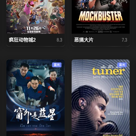
疯狂动物城2
恶搞大片
8.3
7.3
蓝光
蓝光