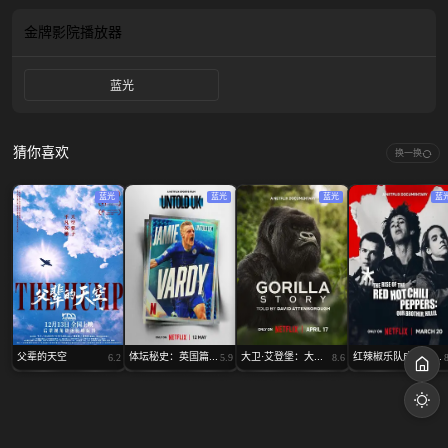
加学运的骨干后来成为八路军知识分子团的骨干力量，为开辟平北抗日根据地血
染长城内外。 平北抗日根据地处于华北抗战最前沿,对平西抗日根据地起了
金牌影院
播放器
“挡箭牌”的作用；并成为冀东抗日根据地的交通站及战略依托点，牵制、抗击了
大量华北日伪军，对晋察冀乃至华北抗战的胜利都具有重要影响。 该片讲述
蓝光
1938年至1945年间，八路军3次挺进平北，以及八路军中唯一的知识分子团----晋
察冀挺进军第十团，以极大的牺牲与艰苦抗争开辟平北抗日根据地的故事。影片
以主人公白乙化为代表的一二九学运骨干和以段苏权为代表工农红军，在...(展开
全部) 1949年以前，北京的地名是北平。“北平”这个地名随着新中国的诞生而
猜你喜欢
换一换
成为历史，但位于北平以北的“平北”这个名词，却承载着浴血抗战英烈的壮举而
历久弥新。 八十多年前，内忧外患的中国狼烟四起，北平已放不下一张书
蓝光
蓝光
蓝光
蓝
桌。 具有民族担当的中国共产党人组织北平学生抗日救亡。参加学运的骨干
后来成为八路军知识分子团的骨干力量，为开辟平北抗日根据地血染长城内
外。 平北抗日根据地处于华北抗战最前沿,对平西抗日根据地起了“挡箭牌”的
作用；并成为冀东抗日根据地的交通站及战略依托点，牵制、抗击了大量华北日
伪军，对晋察冀乃至华北抗战的胜利都具有重要影响。 该片讲述1938年至
1945年间，八路军3次挺进平北，以及八路军中唯一的知识分子团----晋察冀挺进
军第十团，以极大的牺牲与艰苦抗争开辟平北抗日根据地的故事。影片以主人公
白乙化为代表的一二九学运骨干和以段苏权为代表工农红军，在民族危亡的时刻
父辈的天空
体坛秘史：英国篇...
大卫·艾登堡：大...
红辣椒乐队成名路...
6.2
5.9
8.6
挺身而出，胸怀民族大义和家国担当，高举青春战旗，深入敌人的心脏虎口拔
牙，依据党的建设、武装斗争、统一战线三大法宝，在平北建立基层人民政权、
建立抗敌军分区司令部，带领平北人民英勇抗战。