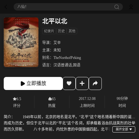
八仙！
北平以北
纪录片
历史
其他
导演：
艾辛
主演：
未知
别名：
TheNorthofPeking
语言：
汉语普通话,国语
立即播放
2017.12.08
99分钟
6.5
65
评分
热度
上映时间
时间
简介：
1949年以前，北京的地名是北平。“北平”这个地名随着新中国的诞生
而成为历史，但位于北平以北的“平北”这个名词，却承载着浴血抗战英烈的壮举
而历久弥新。 八十多年前，内忧外患的中国狼烟四起，北平已
放不下一张书桌。 具有民族担当的中国共产党人组织北平学生抗日救亡。参