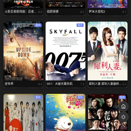
火影忍者剧场版：忍者...
孤胆保镖
萨米大冒险2
8.0
6.5
6.7
蓝光
蓝光
逆世界
007：大破天幕杀机
犀利人妻 犀利人妻最終...
6.4
7.2
5.5
蓝光
蓝光
蓝光