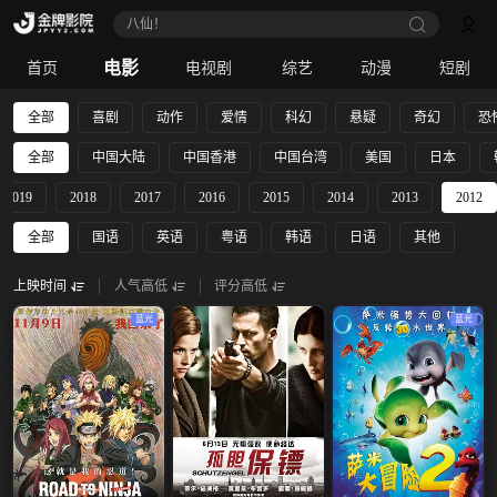
八仙！
电影
首页
电视剧
综艺
动漫
短剧
全部
喜剧
动作
爱情
科幻
悬疑
奇幻
恐
全部
中国大陆
中国香港
中国台湾
美国
日本
2019
2018
2017
2016
2015
2014
2013
2012
全部
国语
英语
粤语
韩语
日语
其他
上映时间
人气高低
评分高低
蓝光
蓝光