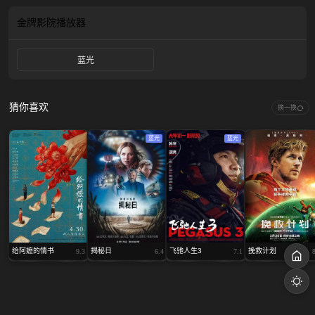
儿园小女孩身上的瘀青，不禁令人起疑.…..尹佳恩导演一向擅拍儿童，早获奉俊
昊力赞为下一代大师级人马，此次探索少女内心幽微更见精准细腻，新人徐粹彬
金牌影院
播放器
的演出展现惊人层次和魅力。看似平凡的青春日常，幻化成对创伤、韧性和连接
的动人描绘，悄无声息地撼动心灵。
蓝光
猜你喜欢
换一换
蓝光
蓝光
给阿嬷的情书
揭秘日
飞驰人生3
挽救计划
9.3
6.4
7.1