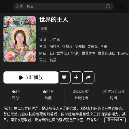
天才，女友
世界的主人
剧情
导演：
尹佳恩
主演：
徐粹彬
张慧珍
金郑植
姜彩允
李宰
别名：
若问世界谁无伤(港)
世界之主
世界的珠仁
TheWor
语言：
韩语
立即播放
2025.09.07
1小时58分28秒
8.9
2.2万
评分
热度
上映时间
时间
简介：
珠仁17岁的时光，是热切投入青涩的恋爱，和好友打闹笑谈对性的好奇，
替任职幼儿园校长的甩碌阿妈善后，闲时练跆拳道和做义工挥洒满身活力。某
日，同学发起联署，反对出狱在即的强奸犯重回社区，只有珠仁一
个不肯签名。她冲口而出的一句话，令她周遭的世界起了剧烈变化。那边厢，幼