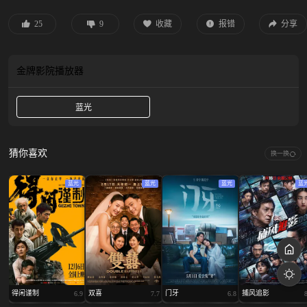
陪到底，经过747天的抵死奋战，终于打破了美军不可战胜的神话，搏来了期盼
已久的和平。
25
9
收藏
报错
分享
金牌影院
播放器
蓝光
猜你喜欢
换一换
蓝光
蓝光
蓝光
蓝
得闲谨制
双喜
门牙
捕风追影
6.9
7.7
6.8