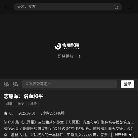
八仙！
即将播放
登录
志愿军：浴血和平
剧情
历史
战争
|
2025.09.30
|
2小时23分46秒
7.1
简介:
电影《志愿军》三部曲系列终章《志愿军：浴血和平》聚焦抗美援朝第五次
战役后直至签署停战协议期间“边打边谈”的作战历程。前线战斗血火交锋，谈判
桌上唇枪舌剑，面对敌人的一再挑衅，中华儿女合力反击，誓要奉