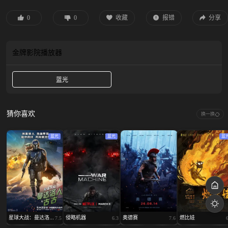
所有人。双人成行，穿梦闯关，一场脑洞大开的梦境冒险就此展开……
0
0
收藏
报错
分享
金牌影院
播放器
蓝光
猜你喜欢
换一换
蓝光
蓝光
蓝
星球大战：曼达洛...
侵略机器
奥德赛
燃比娃
7.5
6.3
7.6