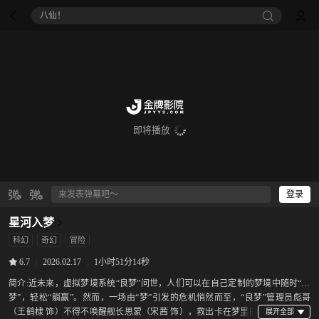
八仙！
即将播放
登录
星河入梦
科幻
奇幻
冒险
|
2026.02.17
|
1小时51分14秒
6.7
简介:
近未来，虚拟梦境系统“良梦”问世，人们可以在自己定制的梦境中随时“圆
梦”，轻松“躺赢”。然而，一场由“梦”引发的危机悄然而至，“良梦”管理员彪哥
（王鹤棣 饰）不得不唤醒舰长思蒙（宋茜 饰），救出卡在梦里的